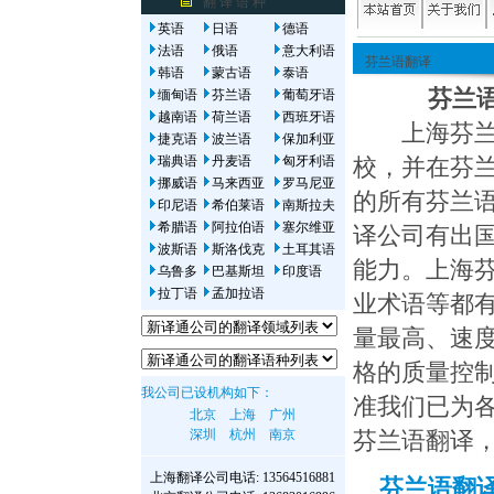
翻 译 语 种
英语
日语
德语
法语
俄语
意大利语
芬兰语翻译
韩语
蒙古语
泰语
芬兰语翻
缅甸语
芬兰语
葡萄牙语
越南语
荷兰语
西班牙语
上海芬兰语
捷克语
波兰语
保加利亚
瑞典语
丹麦语
匈牙利语
校，并在芬
挪威语
马来西亚
罗马尼亚
的所有芬兰
印尼语
希伯莱语
南斯拉夫
希腊语
阿拉伯语
塞尔维亚
译公司有出
波斯语
斯洛伐克
土耳其语
能力。上海
乌鲁多
巴基斯坦
印度语
拉丁语
孟加拉语
业术语等都
量最高、速
格的质量控
我公司已设机构如下：
准我们已为
北京
上海
广州
深圳
杭州
南京
芬兰语翻译
上海翻译公司
电话: 13564516881
芬兰语翻