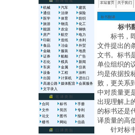
翻 译 领 域
机械
汽车
建筑
通信
法律
保险
标书翻译
医学
体育
纺织
旅游
物流
化工
标书翻译
能源
农业
钢铁
房产
航空
电力
标书，即投
印刷
造纸
水利
文件提出的
食品
冶金
外贸
金融
服装
地质
文书。标书
证券
船舶
广告
石化
模具
新闻
单位组织的
车床
金属
仪表
均是依据投
设备
工程
涂料
出国
计算机
进出口
败，更关系
高速公路
媒体配音
会展服务
文字录入
中对质量更
笔 译 类 别
出现理解上
合同
标书
手册
的标书还是
文件
简历
专利
论文
图书
报表
译质量的高
楼书
网站
信函
针对标书翻
口 译 类 别