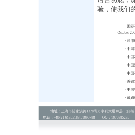
语言功底，
验，使我们
· 国际
October 2
· 通
· 中
· 中
· 中
· 中
· 首
· 中
· 戴
地址：上海市陆家浜路1378号万事利大厦10层 （邮编：2
电话：+86 21 61355188 51095788 QQ：1076885235