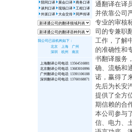
陪同口译
展会口译
商务口译
通翻译在译
谈判口译
现场口译
工程口译
并依靠公司
外派口译
大会交传
同声传译
专业的审核
司的专兼职
工作，了解
我公司已设机构如下：
北京
上海
广州
的准确性和
深圳
杭州
南京
书翻译服务
上海翻译公司
电话: 13564516881
确、流畅和
北京翻译公司
电话: 13683016996
广州翻译公司
电话: 13391106188
诺，赢得了
深圳翻译公司
电话: 13760168871
先后为长安
提供了全方
期信赖的合
本公司参与
信、电力、