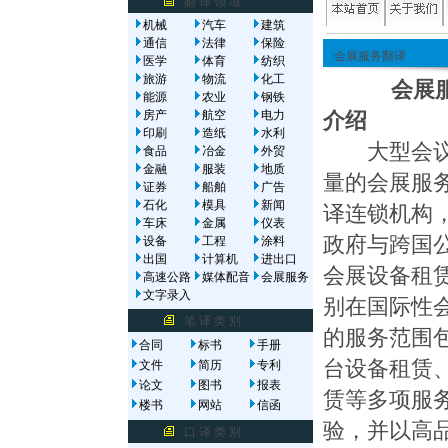
翻 译 领 域
机械
汽车
建筑
通信
法律
保险
会展服务翻译
医学
体育
纺织
旅游
物流
化工
会展服务
能源
农业
钢铁
房产
航空
电力
介绍
印刷
造纸
水利
大型会议的
食品
冶金
外贸
金融
服装
地质
量的会展服
证券
船舶
广告
石化
模具
新闻
译连锁机构
车床
金属
仪表
政府与跨国
设备
工程
涂料
出国
计算机
进出口
会展设备租
高速公路
媒体配音
会展服务
文字录入
别在国际性
笔 译 类 别
的服务范围
合同
标书
手册
台设备租赁
文件
简历
专利
论文
图书
报表
赁等多项服
楼书
网站
信函
验，并以高
口 译 类 别