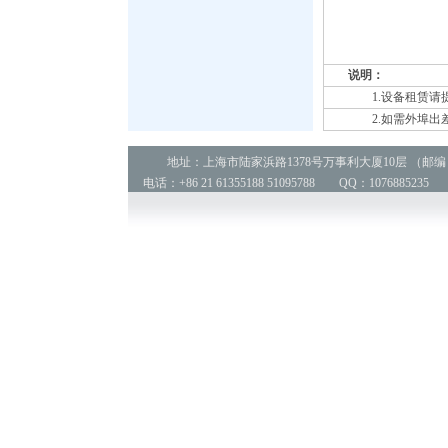
说明：
1.设备租赁请
2.如需外埠出差
地址：上海市陆家浜路1378号万事利大厦10层 （邮编：2
电话：+86 21 61355188 51095788 QQ：1076885235