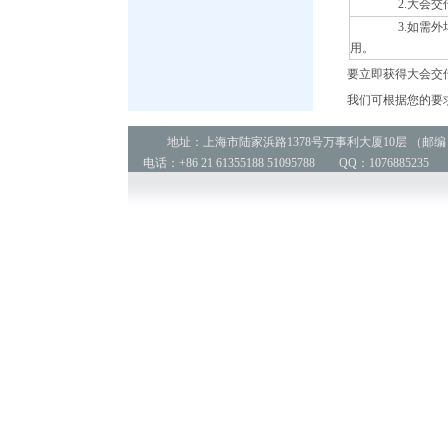
2.大会交传
3.如需外埠
用。
要立即获得大会交
我们可根据您的要
地址：上海市陆家浜路1378号万事利大厦10层 （邮编：2
电话：+86 21 61355188 51095788 QQ：1076885235