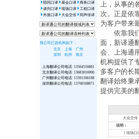
陪同口译
展会口译
商务口译
上，从事的
谈判口译
现场口译
工程口译
次。正是依
外派口译
大会交传
同声传译
为客户带来
依靠我们专
面，新译通
我公司已设机构如下：
北京
上海
广州
会、上海通
深圳
杭州
南京
机构提供了
上海翻译公司
电话: 13564516881
多客户的长
北京翻译公司
电话: 13683016996
广州翻译公司
电话: 13391106188
翻译始终秉
深圳翻译公司
电话: 13760168871
提供完美的
大会交传
说明：
1.现场口译