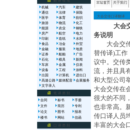
翻 译 领 域
机械
汽车
建筑
通信
法律
保险
大会交传口译翻译
医学
体育
纺织
旅游
物流
化工
大会交传
能源
农业
钢铁
房产
航空
电力
务说明
印刷
造纸
水利
大会交传最
食品
冶金
外贸
金融
服装
地质
替传译)工
证券
船舶
广告
石化
模具
新闻
议中。交传
车床
金属
仪表
流，并且具
设备
工程
涂料
出国
计算机
进出口
和大型公司
高速公路
媒体配音
会展服务
文字录入
大会交传在
笔 译 类 别
很大的不同
合同
标书
手册
也非常高。
文件
简历
专利
论文
图书
报表
传口译人员
楼书
网站
信函
丰富的大会
口 译 类 别