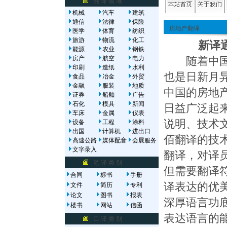
翻 译 领 域
机械
汽车
建筑
通信
法律
保险
房地产翻译
医学
体育
纺织
旅游
物流
化工
新译
能源
农业
钢铁
房产
航空
电力
随着中国经
印刷
造纸
水利
也是日新月
食品
冶金
外贸
金融
服装
地质
中国的房地
证券
船舶
广告
石化
模具
新闻
日益广泛起
车床
金属
仪表
说明、技术
设备
工程
涂料
出国
计算机
进出口
佰翻译的技
高速公路
媒体配音
会展服务
文字录入
翻译，对译
笔 译 类 别
但需要翻译
合同
标书
手册
译表达的优
文件
简历
专利
论文
图书
报表
深厚语言功
楼书
网站
信函
表达语言的
口 译 类 别