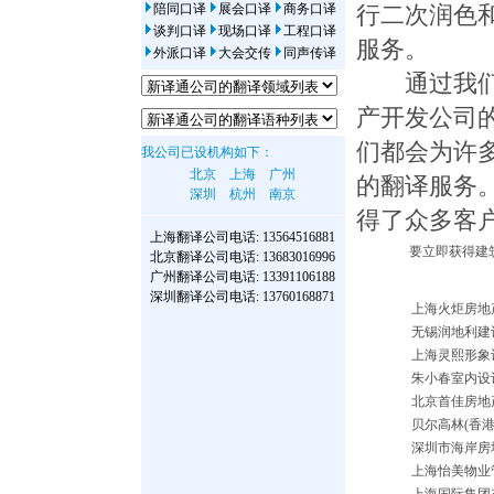
陪同口译
展会口译
商务口译
行二次润色
谈判口译
现场口译
工程口译
服务。
外派口译
大会交传
同声传译
通过我们专
产开发公司
们都会为许
我公司已设机构如下：
北京
上海
广州
的翻译服务
深圳
杭州
南京
得了众多客
上海翻译公司
电话: 13564516881
要立即获得建筑
北京翻译公司
电话: 13683016996
广州翻译公司
电话: 13391106188
深圳翻译公司
电话: 13760168871
上海火炬房地
无锡润地利建
上海灵熙形象
朱小春室内设
北京首佳房地
贝尔高林(香
深圳市海岸房
上海怡美物业